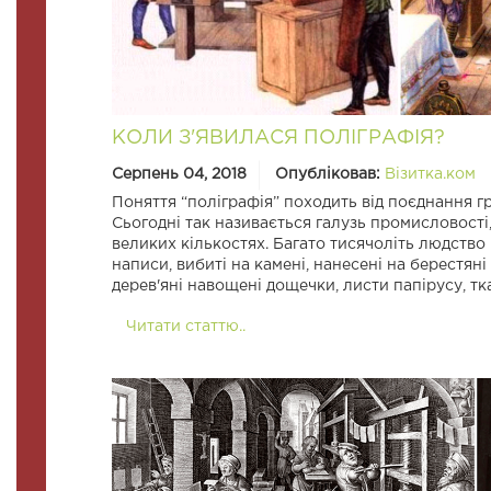
КОЛИ З'ЯВИЛАСЯ ПОЛІГРАФІЯ?
Серпень 04, 2018
Опубліковав:
Візитка.ком
Поняття “поліграфія” походить від поєднання гре
Сьогодні так називається галузь промисловості
великих кількостях. Багато тисячоліть людство 
написи, вибиті на камені, нанесені на берестяні
дерев'яні навощені дощечки, листи папірусу, тк
Читати статтю..