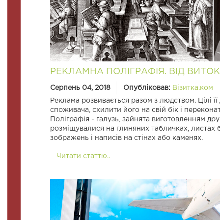
РЕКЛАМНА ПОЛІГРАФІЯ. ВІД ВИТО
Серпень 04, 2018
Опубліковав:
Візитка.ком
Реклама розвивається разом з людством. Цілі ї
споживача, схилити його на свій бік і перекона
Поліграфія - галузь, зайнята виготовленням др
розміщувалися на глиняних табличках, листах бе
зображень і написів на стінах або каменях.
Читати статтю..