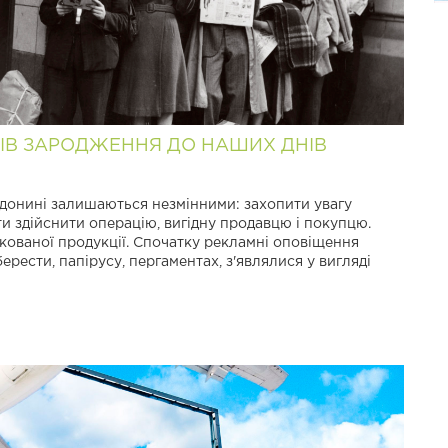
КІВ ЗАРОДЖЕННЯ ДО НАШИХ ДНІВ
ї донині залишаються незмінними: захопити увагу
ти здійснити операцію, вигідну продавцю і покупцю.
укованої продукції. Спочатку рекламні оповіщення
рести, папірусу, пергаментах, з'являлися у вигляді