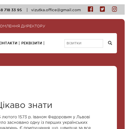
8 718 33 95
|
vizutka.office@gmail.com
ДОМЛЕННЯ ДИРЕКТОРУ
ОНТАКТИ
РЕКВІЗИТИ
Цікаво знати
5 лютого 1573 р. Іваном Федоровим у Львові
уло засновано одну із перших українських
рукарень. Є припущення, що, швидше за все,