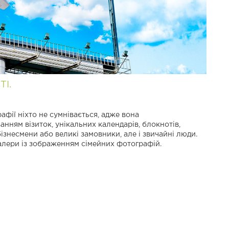
І.
афії ніхто не сумнівається, адже вона
нням візиток, унікальних календарів, блокнотів,
ізнесмени або великі замовники, але і звичайні люди.
алери із зображенням сімейних фотографій.