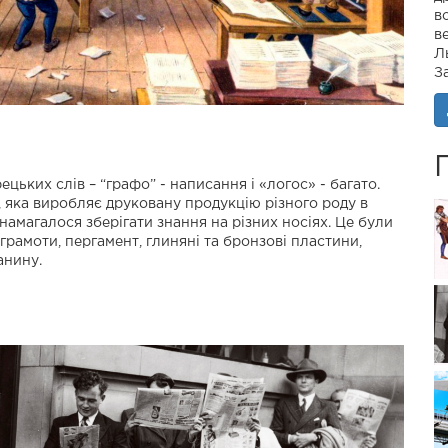
в
в
Л
З
цьких слів – “графо” - написання і «логос» - багато.
, яка виробляє друковану продукцію різного роду в
намагалося зберігати знання на різних носіях. Це були
 грамоти, пергамент, глиняні та бронзові пластини,
анину.