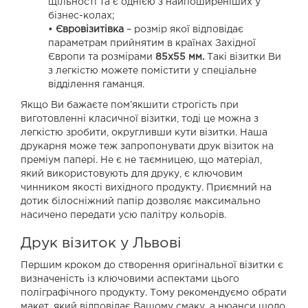
щільності та є однією з найпоширеніших у
бізнес-колах;
•
Євровізитівка
– розмір якої відповідає
параметрам прийнятим в країнах Західної
Європи та розмірами
85х55 мм.
Такі візитки Ви
з легкістю можете помістити у спеціальне
відділення гаманця.
Якщо Ви бажаєте пом’якшити строгість при
виготовленні класичної візитки, тоді це можна з
легкістю зробити, округливши кути візитки. Наша
друкарня може теж запропонувати друк візиток на
преміум папері. Не є не таємницею, що матеріал,
який використовують для друку, є ключовим
чинником якості вихідного продукту. Приємний на
дотик білосніжний папір дозволяє максимально
насичено передати усю палітру кольорів.
Друк візиток у Львові
Першим кроком до створення оригінальної візитки є
визначеність із ключовими аспектами цього
поліграфічного продукту. Тому рекомендуємо обрати
макет, який відповідає Вашому смаку, а нюанси щодо