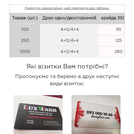
Тираж (шт.)
Друк одно/двосторонній
крейда 350 г/м
100
4+0/4+4
95
250
4+0/4+4
125
1000
4+0/4+4
280
Які візитки Вам потрібні?
Пропонуємо та беремо в друк наступні
види візиток: