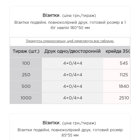
Візитки
, (ціна грн./тираж)
Візитки подвійні, повноколірний друк, готовий розмір в 1
біг навпіл
180*50 мм
Тираж (шт.)
Друк одно/двосторонній
крейда 350 г/м
100
4+0/4+4
545
250
4+0/4+4
1125
500
4+0/4+4
1840
1000
4+0/4+4
2510
Візитки
, (ціна грн./тираж)
Візитки подвійні, повноколірний друк, готовий розмір
85*55 мм