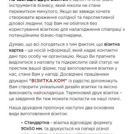
інструментів бізнесу, який ніколи не стане
пережитком минулого. Якщо ви завжди хочете
створювати враження солідної та перспективної
ділової людини, тоді Вам не обійтися без
користування візиткою для налагодження співпраці з
потенційними бізнес-партнерами.
Думаю, що всі погодяться з тим фактом, що
візитна
картка
– це носій інформації, який надає контактні
дані про особу чи організацію. Якщо Ви прагнете
виділитися з натовпу та підкреслити свій статус чи
престиж вашої фірми, тоді виготовлення візитки у
нас, стане Вам у нагоді. Досвідчені працівники
“ВІЗИТКА.КОМ”
друкарні
із радістю допоможуть
Вам створити унікальний дизайн візитки та якісно
виконають найскладніше. Терміновий друк візиток –
це завдання Ви теж можете покласти на наші плечі.
Наша друкарня пропонує наступні два основних
види виготовлення візиток:
•
Стандартна
– візитка відповідає формату
90х50 мм.
та друкується на папері різної