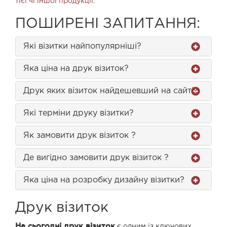
тієї чі іншої продукції.
ПОШИРЕНІ ЗАПИТАННЯ:
Які візитки найпопулярніші?
Яка ціна на друк візиток?
Друк яких візиток найдешевший на сайті?
Які терміни друку візитки?
Як замовити друк візиток ?
Де вигідно замовити друк візиток ?
Яка ціна на розробку дизайну візитки?
Друк візиток
На сьогодні друк візиток
є одним із ключових