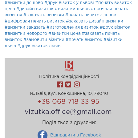
#визитки дешево
#друк візиток у львові
#печать визиток
цена
#дизайн визиток
#визитки львов
#срочная печать
визиток
#заказать визитки
#печать визиток львов
#цифровая печать визиток
#заказать дизайн визитки
#визитки заказать
#изготовления визиток
#друк візиток
#визитки недорого
#визитки цена
#заказать печать
визиток
#замовити візитки
#печать визиток
#візитки
львів
#друк візиток львів
Політика конфіденційності
м.Львів, вул. Конюшинна, 10, 79040
+38 068 718 33 95
vizutka.office@gmail.com
Поділіться з друзями:
Відправити в Facebook