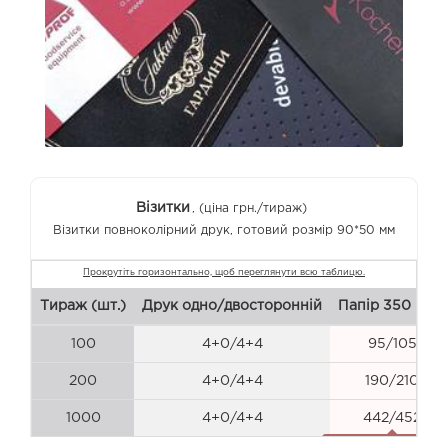
Візитки
, (ціна грн./тираж)
Візитки повноколірний друк, готовий розмір
90*50 мм
Тираж (шт.)
Друк одно/двосторонній
Папір 350 г/м2
100
4+0/4+4
95/105
200
4+0/4+4
190/210
1000
4+0/4+4
442/452