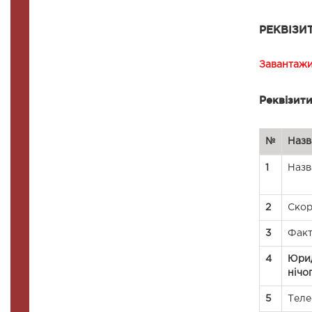
РЕКВІЗИТ
Завантаж
Реквізит
№
Назв
1
Назв
2
Скор
3
Факт
4
Юрид
нічо
5
Тел