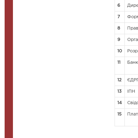
6
Дире
7
Форм
8
Прав
9
Орга
10
Розр
11
Банк
12
ЄДР
13
ІПН
14
Свід
15
Пла