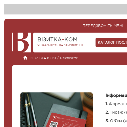
ПЕРЕДЗВОНІТЬ МЕНІ
ВІЗИТКА
•
КОМ
КАТАЛОГ ПОС
УНІКАЛЬНІСТЬ НА ЗАМОВЛЕННЯ
ВІЗИТКА.КОМ
/
Реквізити
Інформаці
1.
Формат г
2.
Тираж (к
3.
Об’єм (к-