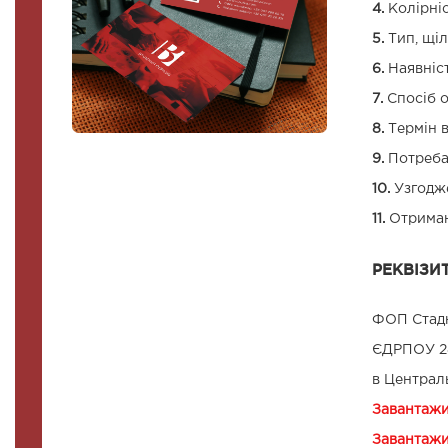
4.
Колірніс
5.
Тип, щіл
6.
Наявніст
7.
Спосіб о
8.
Термін в
9.
Потреба 
10.
Узгодже
11.
Отриман
РЕКВІЗИТ
ФОП Стадн
ЄДРПОУ 28
в Централ
Завантаж
Завантажи