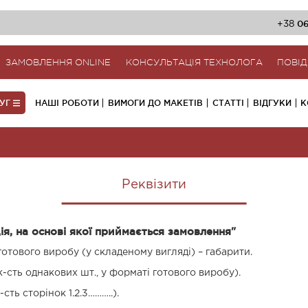
06
+38
ЗАМОВЛЕННЯ ONLINE
КОНСУЛЬТАЦІЯ ТЕХНОЛОГА
ПОВІ
ЛУГ
НАШІ РОБОТИ
ВИМОГИ ДО МАКЕТІВ
СТАТТІ
ВІДГУКИ
К
Реквізити
я, на основі якої приймається замовлення"
отового виробу (у складеному вигляді) – габарити.
-сть однакових шт., у форматі готового виробу).
сть сторінок 1.2.3………..).