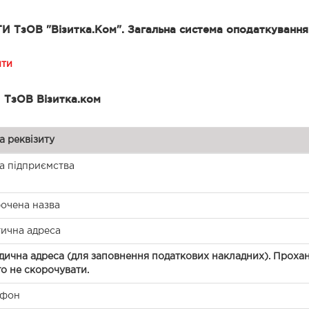
И ТзОВ "Візитка.Ком". Загальна система оподаткування
ити
и ТзОВ Візитка.ком
а реквізиту
а підприємства
очена назва
ична адреса
ична адреса (для заповнення податкових накладних). Проха
го не скорочувати.
ефон