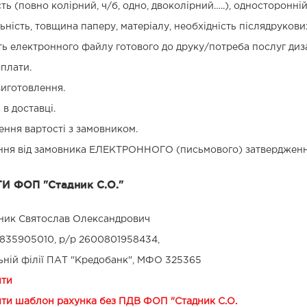
ть (повно колірний, ч/б, одно, двоколірний…..), односторонні
ьність, товщина паперу, матеріалу, необхідність післядрукових р
ь електронного файлу готового до друку/потреба послуг диз
плати.
иготовлення.
в доставці.
ння вартості з замовником.
ня від замовника ЕЛЕКТРОННОГО (письмового) затвердження
И ФОП "Стадник С.О."
ик Святослав Олександрович
35905010, р/р 2600801958434,
ьній філії ПАТ "Кредобанк", МФО 325365
ити
ти шаблон рахунка без ПДВ ФОП "Стадник С.О.