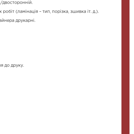
й/двосторонній.
обіт (ламінація – тип, порізка, зшивка іт. д.).
айнера друкарні.
 до друку.