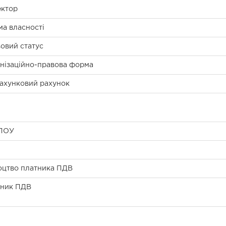
ктор
а власності
овий статус
нізаційно-правова форма
ахунковий рахунок
ПОУ
оцтво платника ПДВ
тник ПДВ