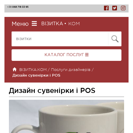
068 718 33 95
+38
КОМ
Меню
ВІЗИТКА
•
КАТАЛОГ ПОСЛУГ
ВІЗИТКА.КОМ
/
Послуги дизайнерів
/
Дизайн сувенірки і POS
Дизайн сувенірки і POS